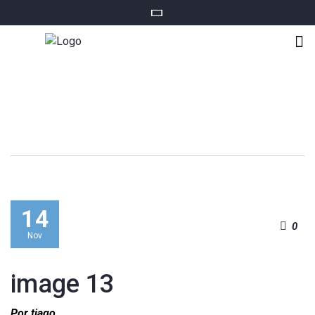
14
0
Nov
image 13
Por tiago